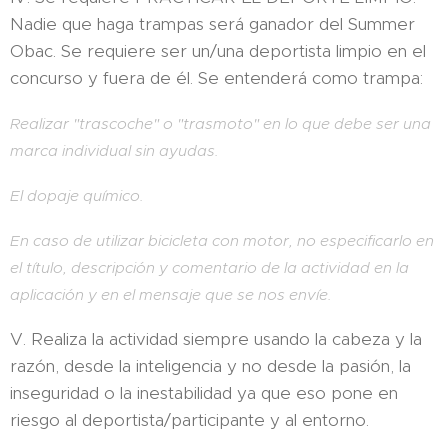
Nadie que haga trampas será ganador del Summer
Obac. Se requiere ser un/una deportista limpio en el
concurso y fuera de él. Se entenderá como trampa:
Realizar "trascoche" o "trasmoto" en lo que debe ser una
marca individual sin ayudas.
El dopaje químico.
En caso de utilizar bicicleta con motor, no especificarlo en
el título, descripción y comentario de la actividad en la
aplicación y en el mensaje que se nos envíe.
V. Realiza la actividad siempre usando la cabeza y la
razón, desde la inteligencia y no desde la pasión, la
inseguridad o la inestabilidad ya que eso pone en
riesgo al deportista/participante y al entorno.